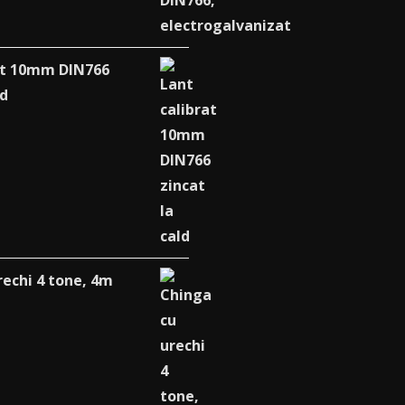
at 10mm DIN766
ld
rechi 4 tone, 4m