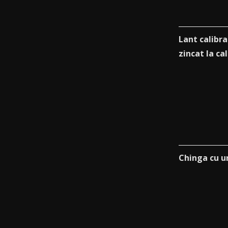
Lant calibr
zincat la ca
Chinga cu u