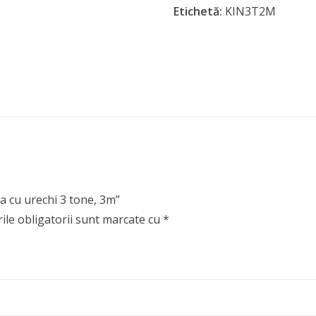
Etichetă:
KIN3T2M
ga cu urechi 3 tone, 3m”
le obligatorii sunt marcate cu
*