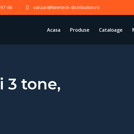
 97 66
vanzari@kinetech-distribution.ro
Acasa
Produse
Cataloage
 3 tone,