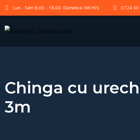
Lun - Sam 8.00 - 18.00. Duminica INCHIS
0724 00
Chinga cu urechi
3m