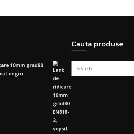
e
Cauta produse
icare 10mm grad80
psit negru