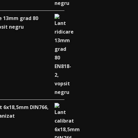
re 13mm grad 80
psit negru
at 6x18,5mm DIN766,
anizat