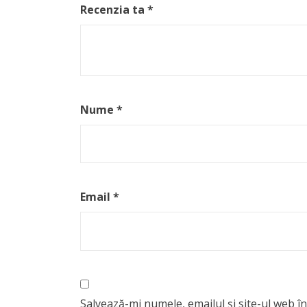
Recenzia ta
*
Nume
*
Email
*
Salvează-mi numele, emailul și site-ul web î