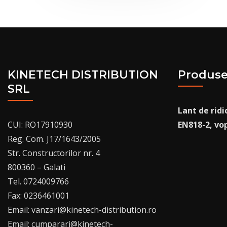
KINETECH DISTRIBUTION
Produs
SRL
Lant de rid
CUI: RO17910930
EN818-2, vo
Reg. Com. J17/1643/2005
Str. Constructorilor nr. 4
800360 – Galati
Tel. 0724009766
Fax: 0236461001
Email: vanzari@kinetech-distribution.ro
Email: cumparari@kinetech-