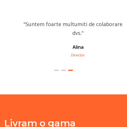
"Suntem foarte multumiti de colaborarea cu
dvs."
Alina
Director
Livram o gama